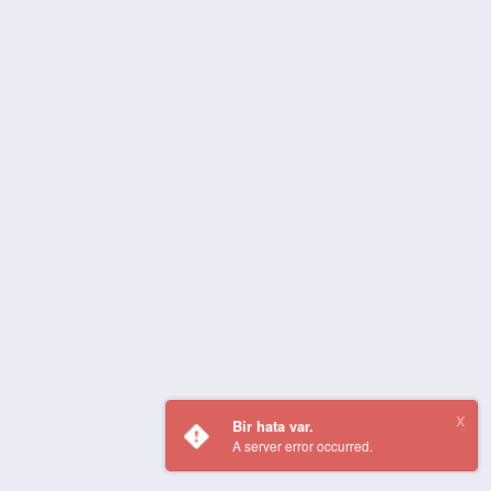
Bir hata var.
A server error occurred.