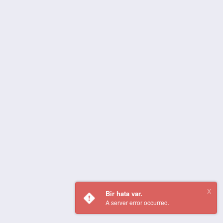
Bir hata var.
A server error occurred.