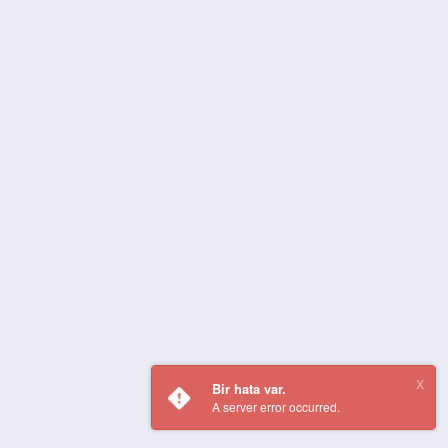
Bir hata var.
A server error occurred.