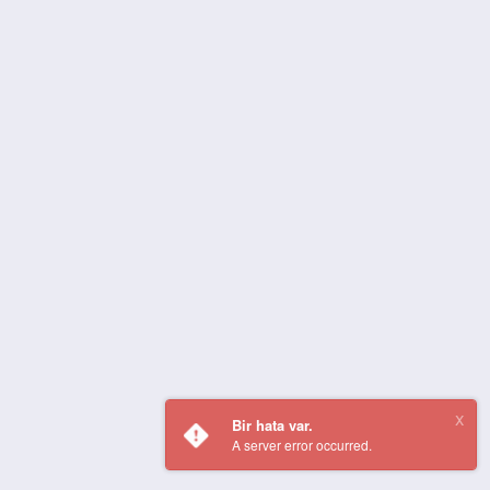
Bir hata var.
A server error occurred.