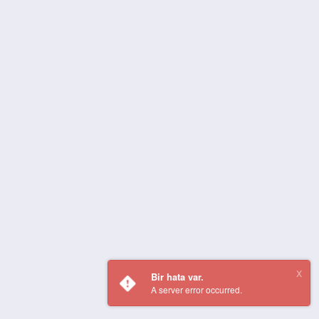
Bir hata var.
A server error occurred.