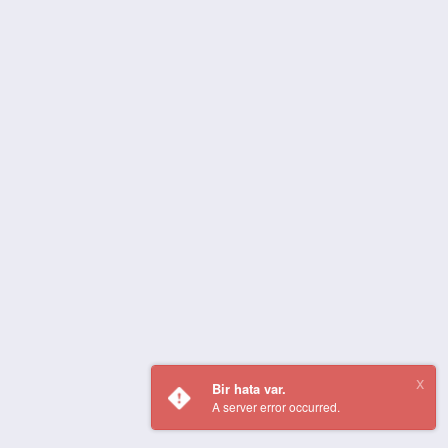
Bir hata var.
A server error occurred.