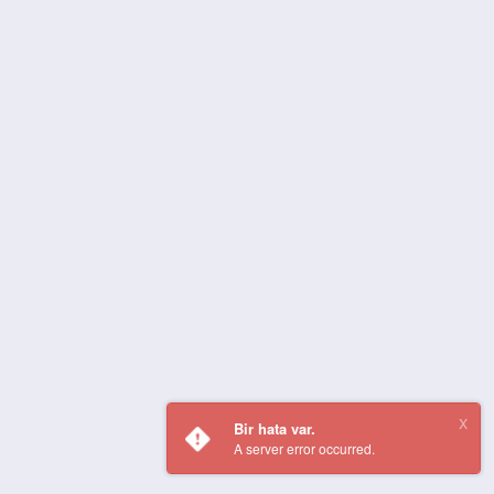
Bir hata var.
A server error occurred.