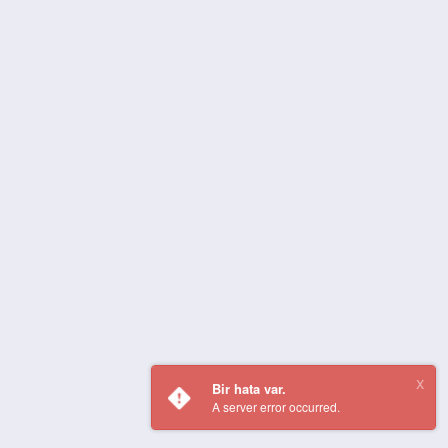
Bir hata var.
A server error occurred.