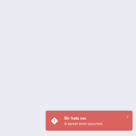
Bir hata var.
A server error occurred.