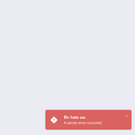
Bir hata var.
A server error occurred.