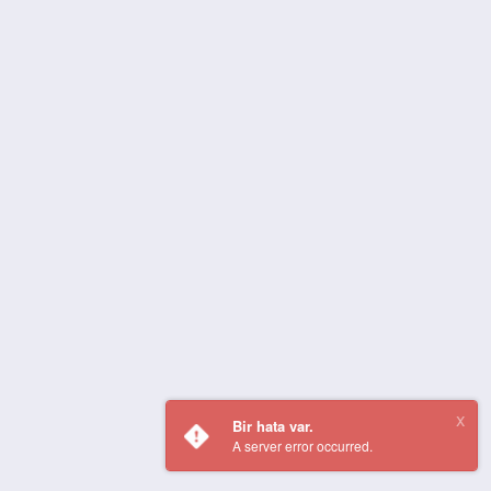
Bir hata var.
A server error occurred.