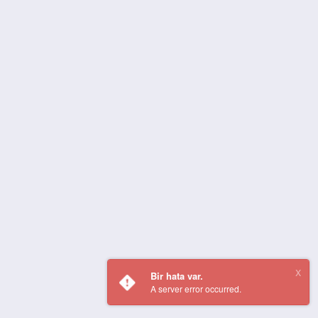
Bir hata var.
A server error occurred.