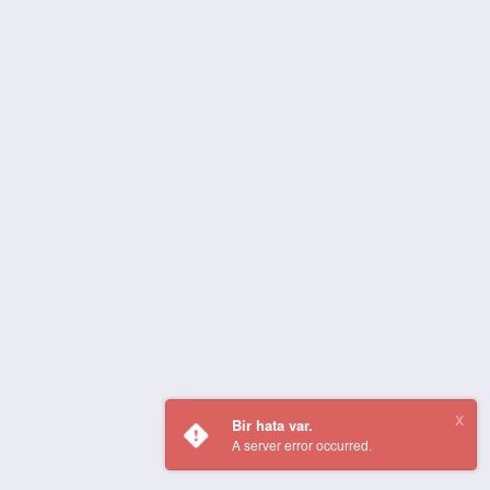
Bir hata var.
A server error occurred.