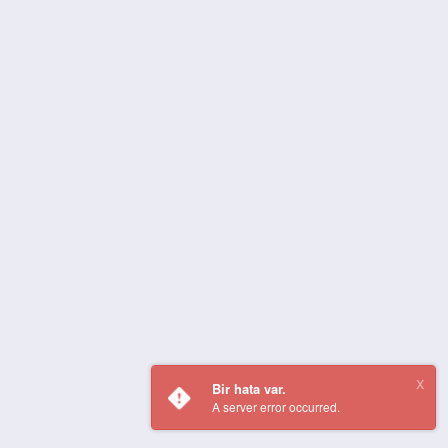
Bir hata var.
A server error occurred.