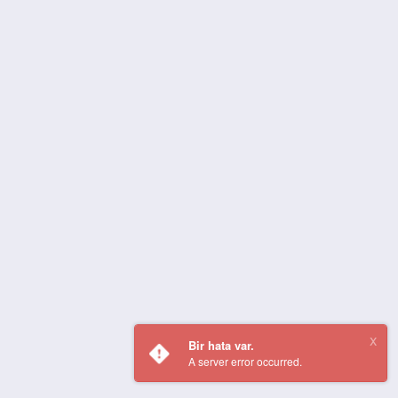
Bir hata var.
A server error occurred.