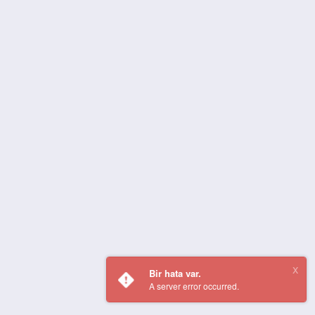
Bir hata var.
A server error occurred.