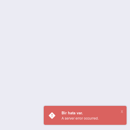
Bir hata var.
A server error occurred.