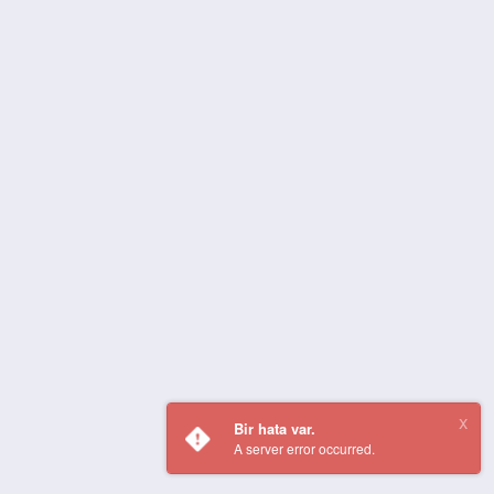
Bir hata var.
A server error occurred.