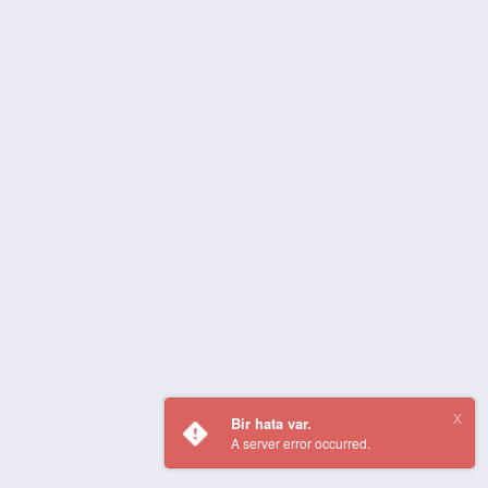
Bir hata var.
A server error occurred.