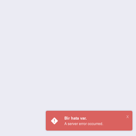
Bir hata var.
A server error occurred.