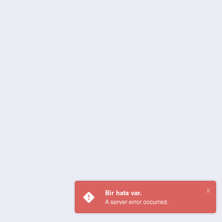
Bir hata var.
A server error occurred.