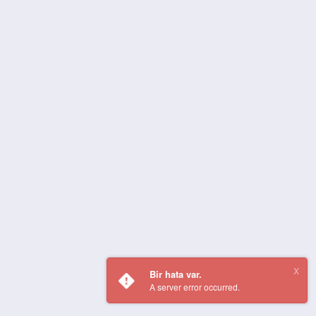
Bir hata var.
A server error occurred.