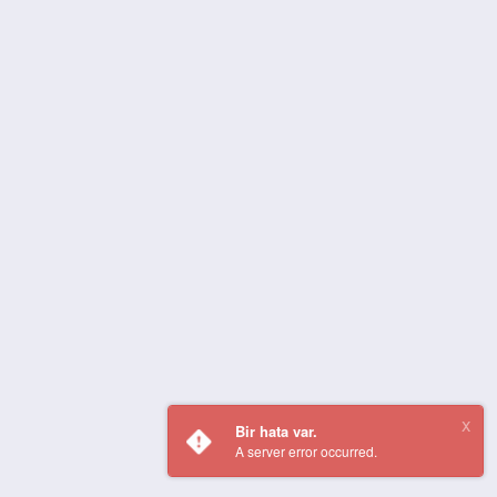
Bir hata var.
A server error occurred.