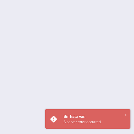
Bir hata var.
A server error occurred.