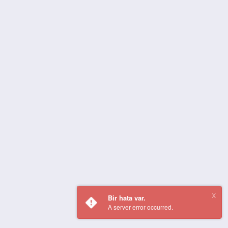
Bir hata var.
A server error occurred.