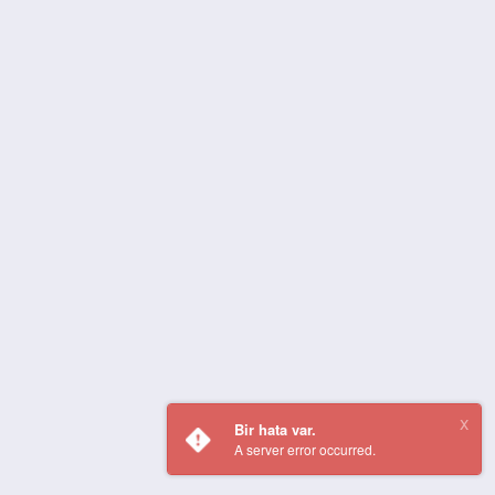
Bir hata var.
A server error occurred.