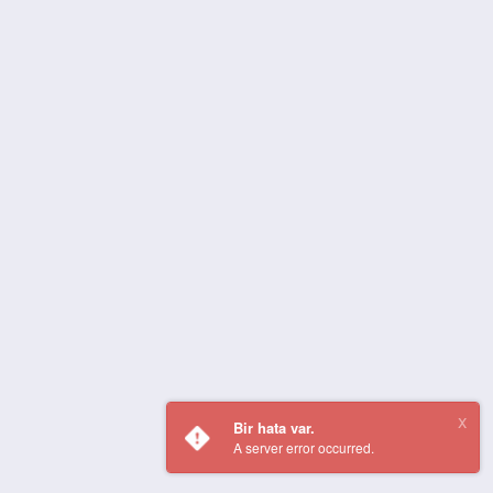
Bir hata var.
A server error occurred.