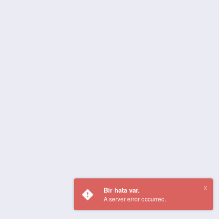
Bir hata var.
A server error occurred.