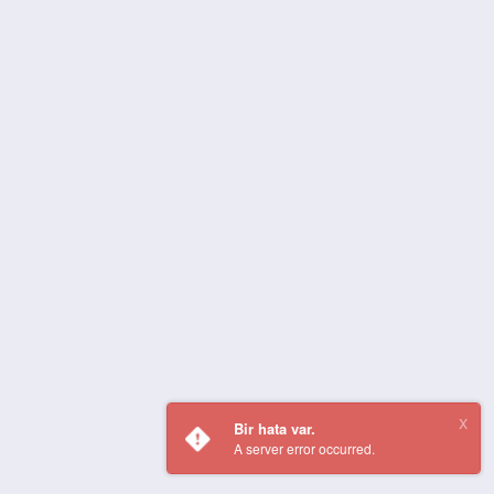
Bir hata var.
A server error occurred.