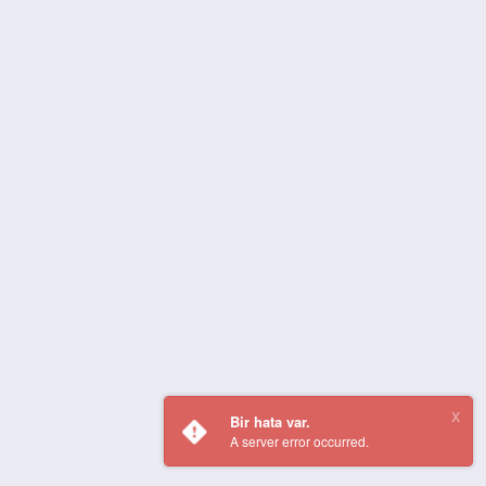
Bir hata var.
A server error occurred.