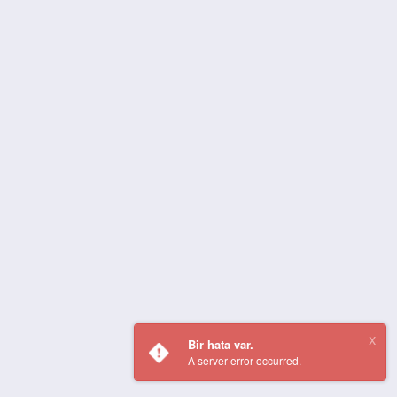
Bir hata var.
A server error occurred.