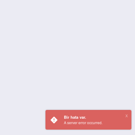
Bir hata var.
A server error occurred.