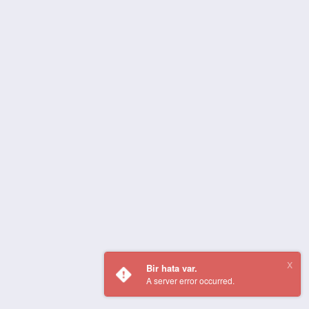
Bir hata var.
A server error occurred.