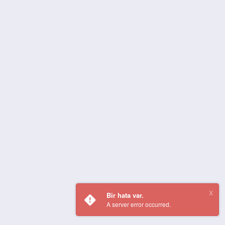
Bir hata var.
A server error occurred.