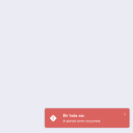
Bir hata var.
A server error occurred.