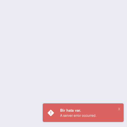
Bir hata var.
A server error occurred.