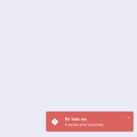
Bir hata var.
A server error occurred.