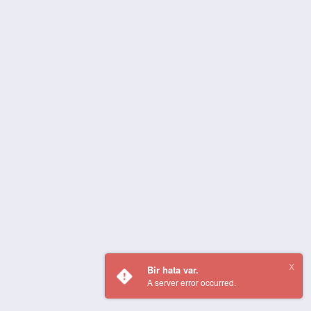
Bir hata var.
A server error occurred.