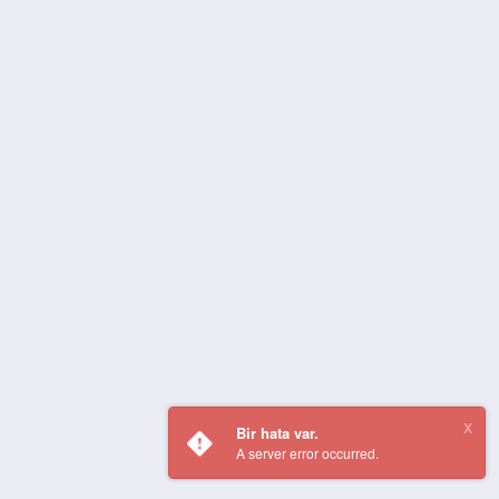
Bir hata var.
A server error occurred.