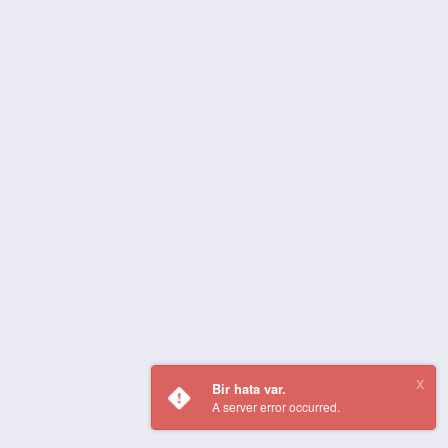
Bir hata var.
A server error occurred.