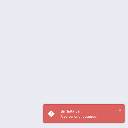
Bir hata var.
A server error occurred.