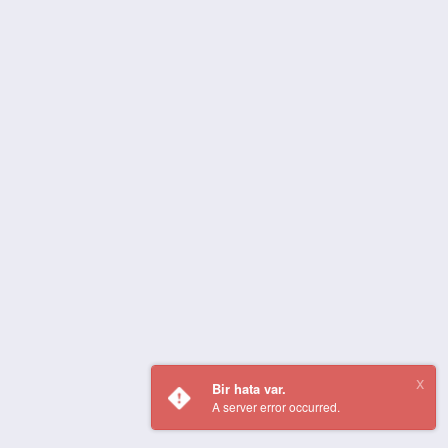
Bir hata var.
A server error occurred.