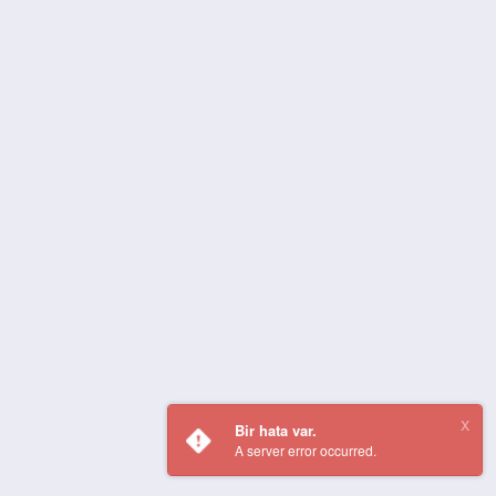
Bir hata var.
A server error occurred.