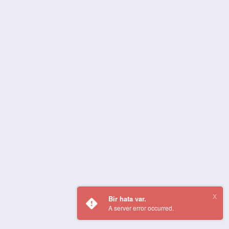
Bir hata var.
A server error occurred.