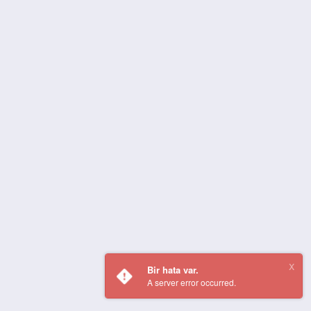
Bir hata var.
A server error occurred.