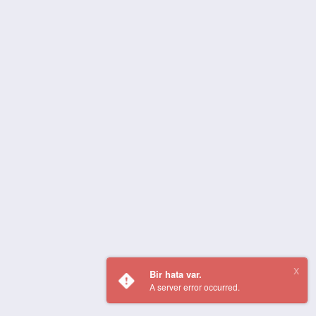
Bir hata var.
A server error occurred.