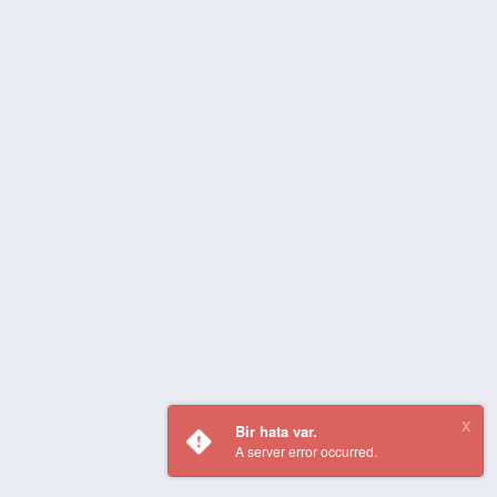
Bir hata var.
A server error occurred.