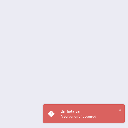
Bir hata var.
A server error occurred.