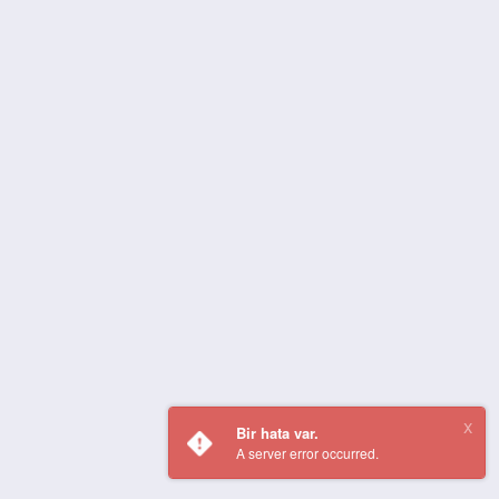
Bir hata var.
A server error occurred.