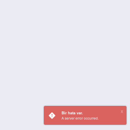
Bir hata var.
A server error occurred.